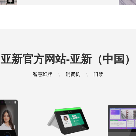
亚新官方网站-亚新（中国）
智慧班牌
消费机
门禁