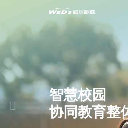
智慧校园
协同教育整体亚新官方