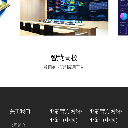
智慧高校
）
校园身份识别应用平台
关于我们
亚新官方网站-
亚新官方网站-
亚新（中国）
亚新（中国）
公司简介