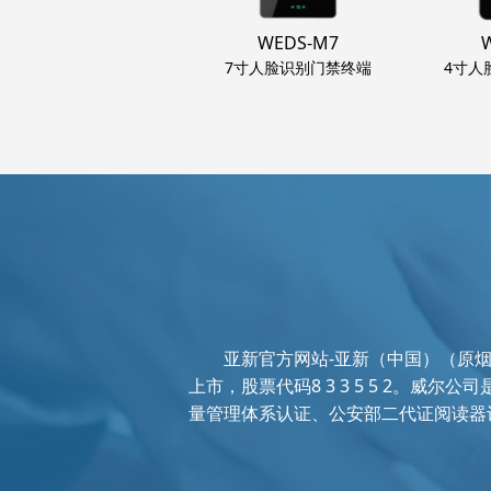
WEDS-M7
7寸人脸识别门禁终端
4寸人
亚新官方网站-亚新（中国）（原烟台
上市，股票代码8 3 3 5 5 2。威
量管理体系认证、公安部二代证阅读器