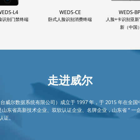
WEDS-L4
WEDS-CE
WEDS-B
脸识别门禁终端
卧式人脸识别消费终端
人脸+卡识别亚新
新（中国
走进威尔
威尔数据系统有限公司）成立于 1997 年，于 2015 年在
尔公司是山东省高新技术企业、双软认证企业、名牌企业，山东省 “ 一企
认证。