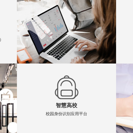
）
智慧高校
校园身份识别应用平台